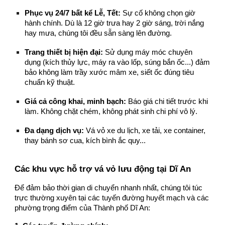
Phục vụ 24/7 bất kể Lễ, Tết:
Sự cố không chọn giờ
hành chính. Dù là 12 giờ trưa hay 2 giờ sáng, trời nắng
hay mưa, chúng tôi đều sẵn sàng lên đường.
Trang thiết bị hiện đại:
Sử dụng máy móc chuyên
dụng (kích thủy lực, máy ra vào lốp, súng bắn ốc...) đảm
bảo không làm trầy xước mâm xe, siết ốc đúng tiêu
chuẩn kỹ thuật.
Giá cả công khai, minh bạch:
Báo giá chi tiết trước khi
làm. Không chặt chém, không phát sinh chi phí vô lý.
Đa dạng dịch vụ:
Vá vỏ xe du lịch, xe tải, xe container,
thay bánh sơ cua, kích bình ắc quy...
Các khu vực hỗ trợ vá vỏ lưu động tại Dĩ An
Để đảm bảo thời gian di chuyển nhanh nhất, chúng tôi túc
trực thường xuyên tại các tuyến đường huyết mạch và các
phường trọng điểm của Thành phố Dĩ An: