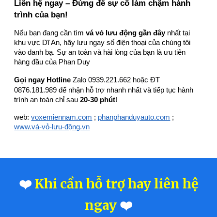
Liên hệ ngay – Đừng để sự cố làm chậm hành
trình của bạn!
Nếu bạn đang cần tìm
vá vỏ lưu động gần đây
nhất tại
khu vực Dĩ An, hãy lưu ngay số điện thoại của chúng tôi
vào danh bạ. Sự an toàn và hài lòng của bạn là ưu tiên
hàng đầu của Phan Duy
Zalo 0939.221.662 hoặc ĐT
Gọi ngay Hotline
0876.181.989
để nhận hỗ trợ nhanh nhất và tiếp tục hành
trình an toàn chỉ sau
20-30 phút
!
web:
voxemiennam.com
;
phanphanduyauto.com
;
www.vá-vỏ-lưu-động.vn
❤️
Khi cần hỗ trợ hay liên hệ
ngay
❤️