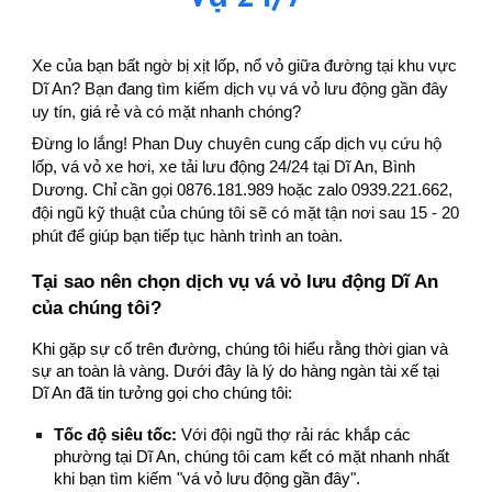
Xe của bạn bất ngờ bị xịt lốp, nổ vỏ giữa đường tại khu vực
Dĩ An? Bạn đang tìm kiếm dịch vụ vá vỏ lưu động gần đây
uy tín, giá rẻ và có mặt nhanh chóng?
Đừng lo lắng! Phan Duy chuyên cung cấp dịch vụ cứu hộ
lốp, vá vỏ xe hơi, xe tải lưu động 24/24 tại Dĩ An, Bình
Dương. Chỉ cần gọi 0876.181.989 hoặc zalo 0939.221.662,
đội ngũ kỹ thuật của chúng tôi sẽ có mặt tận nơi sau 15 - 20
phút để giúp bạn tiếp tục hành trình an toàn.
Tại sao nên chọn dịch vụ vá vỏ lưu động Dĩ An
của chúng tôi?
Khi gặp sự cố trên đường, chúng tôi hiểu rằng thời gian và
sự an toàn là vàng. Dưới đây là lý do hàng ngàn tài xế tại
Dĩ An đã tin tưởng gọi cho chúng tôi:
Tốc độ siêu tốc:
Với đội ngũ thợ rải rác khắp các
phường tại Dĩ An, chúng tôi cam kết có mặt nhanh nhất
khi bạn tìm kiếm "vá vỏ lưu động gần đây".