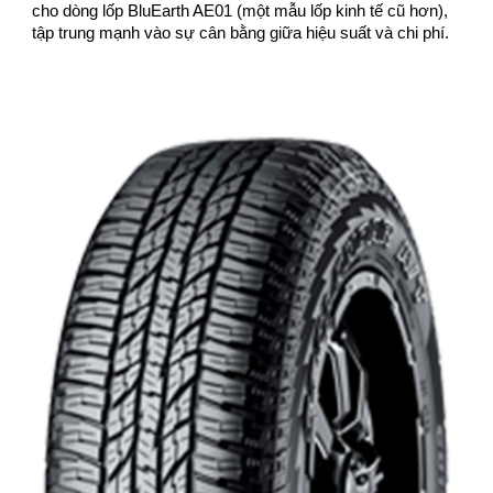
cho dòng lốp BluEarth AE01 (một mẫu lốp kinh tế cũ hơn),
tập trung mạnh vào sự cân bằng giữa hiệu suất và chi phí.