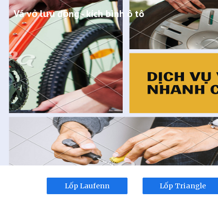
Vá vỏ lưu động - kích bình ô tô
Sk
Lốp Laufenn
Lốp Triangle